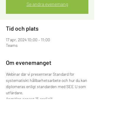
Se andra evenemang
Tid och plats
17 apr. 2024 10:00 – 11:00
Teams
Om evenemanget
Webinar där vi presenterar Standard för 
systematiskt hållbarhetsarbete och hur du kan 
diplomeras enligt standarden med SEE U som 
utfärdare.
Anmälan senast 15 april till 
hanna.norrman@seeu.se eller via hemsidan.
Webinaret är kostnadsfritt.
Vi ses!