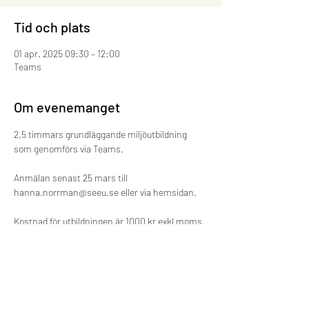
Tid och plats
01 apr. 2025 09:30 – 12:00
Teams
Om evenemanget
2,5 timmars grundläggande miljöutbildning 
som genomförs via Teams.
Anmälan senast 25 mars till 
hanna.norrman@seeu.se eller via hemsidan.
Kostnad för utbildningen är 1000 kr exkl moms. 
Fakturering sker efter genomförd utbildning.
Anmälda deltagare som uteblir utan återbud 
debiteras hela kostnaden.
Dela detta evenemang