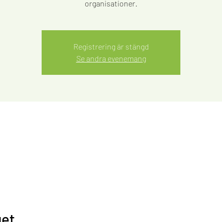
Registrering är stängd
Se andra evenemang
et