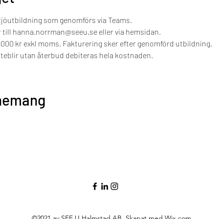
jöutbildning som genomförs via Teams.
till hanna.norrman@seeu.se eller via hemsidan.
1000 kr exkl moms. Fakturering sker efter genomförd utbildning.
teblir utan återbud debiteras hela kostnaden.
enemang
©2021 av SEE U Halmstad AB. Skapat med Wix.com